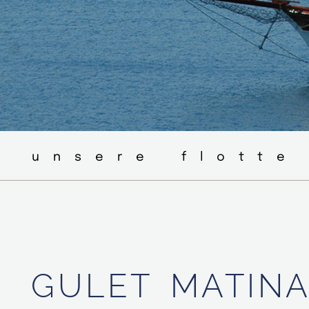
◦ unsere flotte
GULET
MATIN