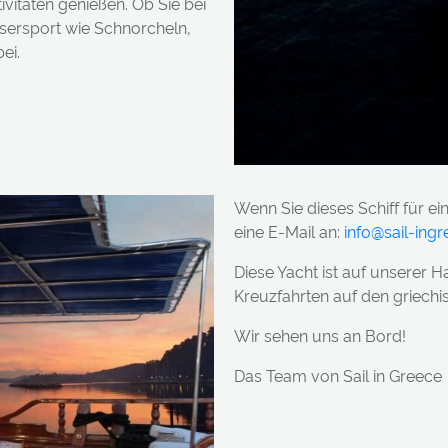
vitäten genießen. Ob Sie bei
sersport wie Schnorcheln,
ei.
Wenn Sie dieses Schiff für ei
eine E-Mail an:
info@sail-ing
Diese Yacht ist auf unserer
Kreuzfahrten auf den griechi
Wir sehen uns an Bord!
Das Team von Sail in Greece