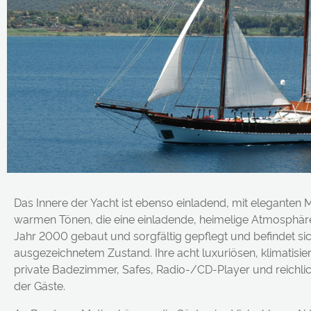
Das Innere der Yacht ist ebenso einladend, mit elegante
warmen Tönen, die eine einladende, heimelige Atmosphär
Jahr 2000 gebaut und sorgfältig gepflegt und befindet sic
ausgezeichnetem Zustand. Ihre acht luxuriösen, klimatisi
private Badezimmer, Safes, Radio-/CD-Player und reichli
der Gäste.