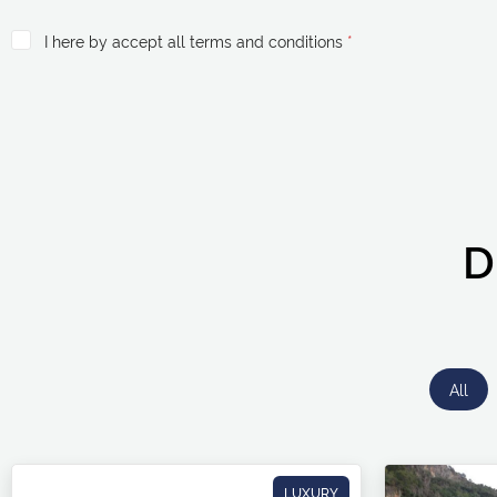
I here by accept all terms and conditions
*
D
All
LUXURY