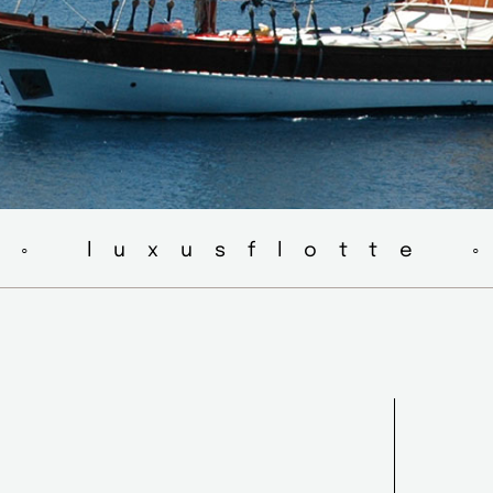
 ◦ luxusflotte 
A