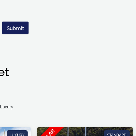
Submit
et
Ultra Luxury
LUXURY
STANDARD