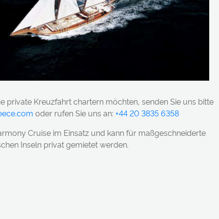
ne private Kreuzfahrt chartern möchten, senden Sie uns bitte
reece.com
oder rufen Sie uns an:
+44 20 3835 6358
 Harmony Cruise im Einsatz und kann für maßgeschneiderte
schen Inseln privat gemietet werden.