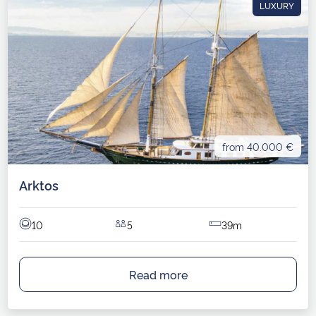
LUXURY
from 40.000 €
Arktos
10
5
39m
Read more