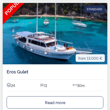
STANDARD
from 13.000 €
Eros Gulet
24
11
30m
Read more