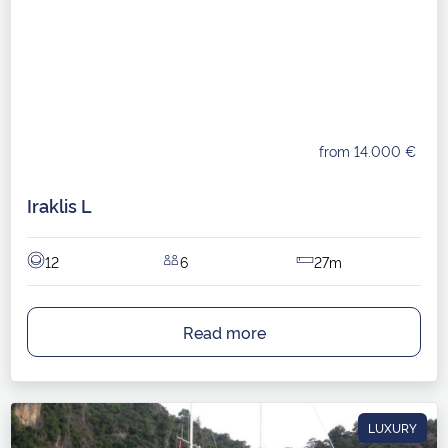
from 14.000 €
Iraklis L
12
6
27m
Read more
LUXURY