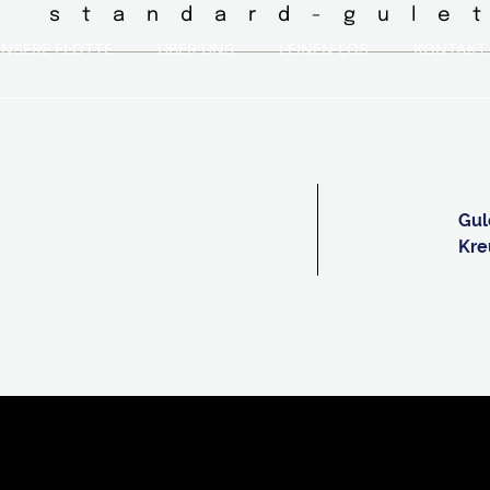
◦ standard-gule
NSERE FLOTTE
ÜBER UNS
LEINEN LOS
KONTAKT
Gul
Kre