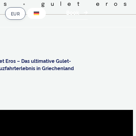
ts ◦ gulet eros
Book
et Eros – Das ultimative Gulet-
uzfahrterlebnis in Griechenland