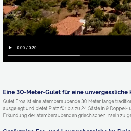
Eine 30-Meter-Gulet für eine unvergessliche 
Gulet Eros ist eine atemberaubende 30 Meter lange tradition
ausgelegt und bietet Platz für bis zu 24 Gäste in 9 Doppel-
Erkundung der atemberaubenden griechischen Inseln zu ge
Geräumige Ess- und Loungebereiche im Frei