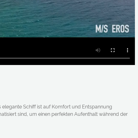
es elegante Schiff ist auf Komfort und Entspannung
matisiert sind, um einen perfekten Aufenthalt während der