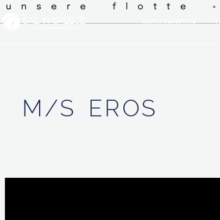
 unsere flotte 
KREUZFAHRTEN
U
M/S
EROS