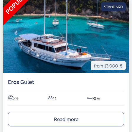
STANDARD
from 13.000 €
Eros Gulet
24
11
30m
Read more