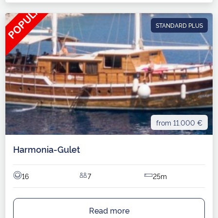
STANDARD PLUS
from 11.000 €
Harmonia-Gulet
16
7
25m
Read more