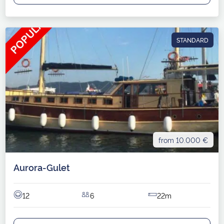
STANDARD
from 10.000 €
Aurora-Gulet
12
6
22m