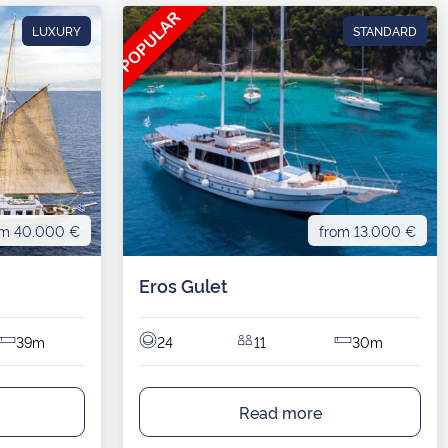
LUXURY
STANDARD
om 40.000 €
from 13.000 €
Eros Gulet
39m
24
11
30m
Read more