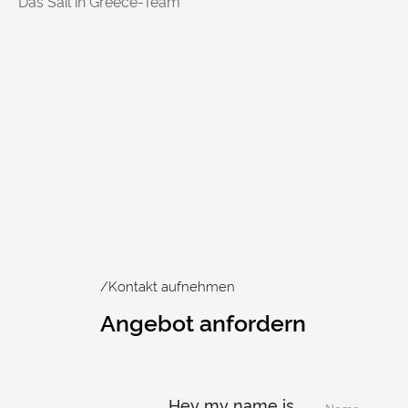
Das Sail in Greece-Team
/Kontakt aufnehmen
Angebot anfordern
Hey my name is