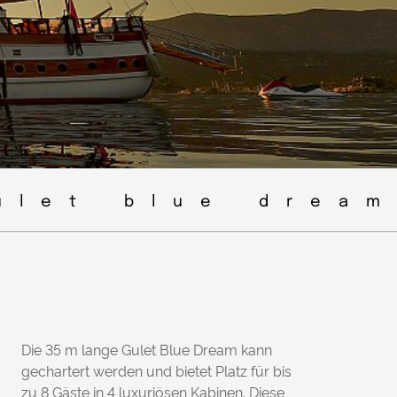
gulet blue drea
Die 35 m lange Gulet Blue Dream kann
gechartert werden und bietet Platz für bis
zu 8 Gäste in 4 luxuriösen Kabinen. Diese