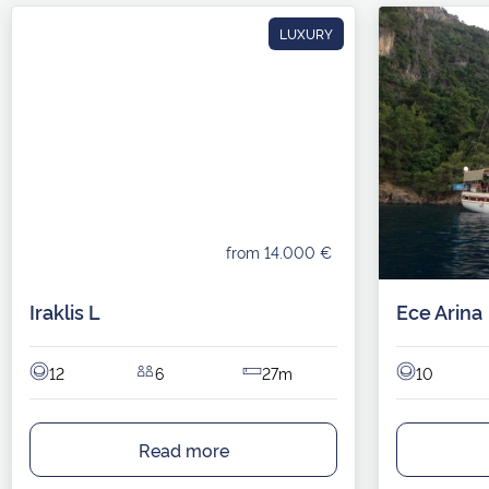
LUXURY
from 14.000 €
Iraklis L
Ece Arina
12
6
27m
10
Read more