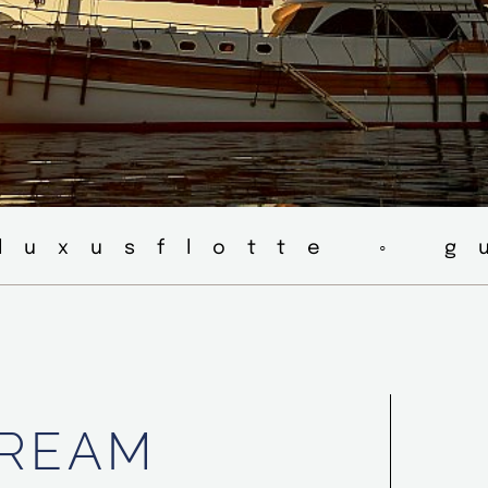
luxusflotte ◦ 
DREAM