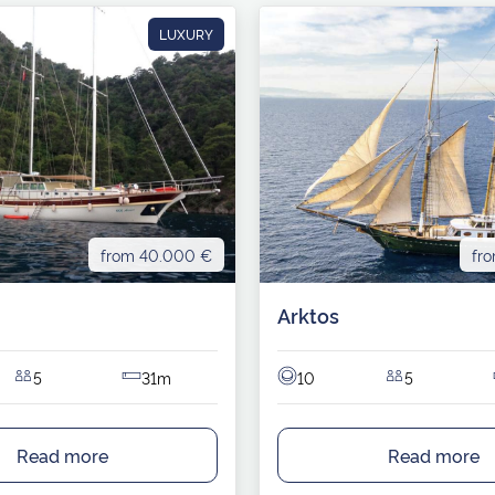
LUXURY
from 40.000 €
fr
Arktos
5
31m
10
5
Read more
Read more