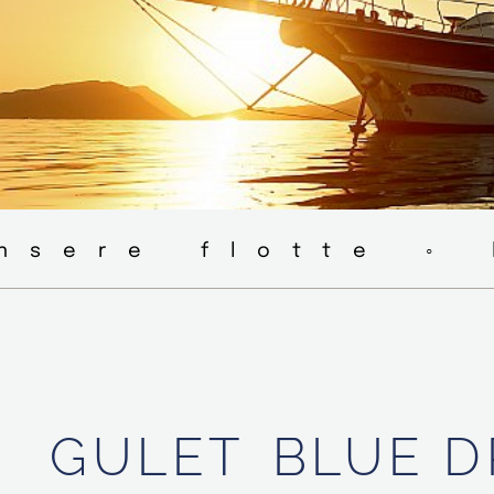
nsere flotte ◦ 
GULET
BLUE 