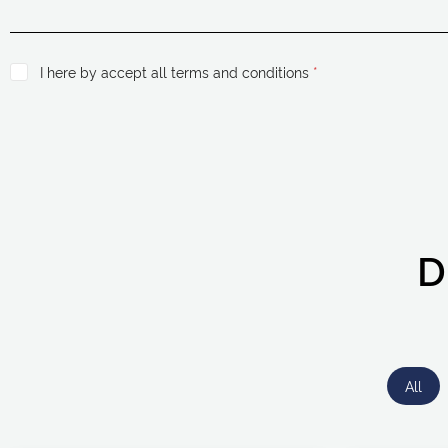
I here by accept all terms and conditions
*
D
All