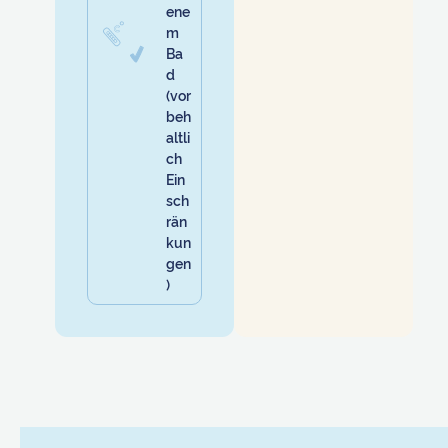
ene
m
Ba
d
(vor
beh
altli
ch
Ein
sch
rän
kun
gen
)