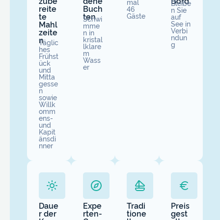
zube
dene
Bord
mal
Bleibe
reite
Buch
46
n Sie
te
ten
Gäste
auf
Schwi
Mahl
See in
mme
Verbi
zeite
n in
ndun
n
kristal
Täglic
g
lklare
hes
m
Frühst
Wass
ück
er
und
Mitta
gesse
n
sowie
Willk
omm
ens-
und
Kapit
änsdi
nner
Daue
Expe
Tradi
Preis
r der
rten-
tione
gest