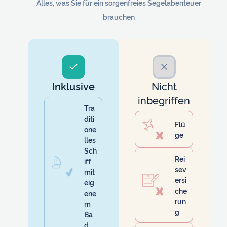
Alles, was Sie für ein sorgenfreies Segelabenteuer
brauchen
Inklusive
Nicht
inbegriffen
Tra
diti
Flü
one
ge
lles
Sch
Rei
iff
sev
mit
ersi
eig
che
ene
run
m
g
Ba
d