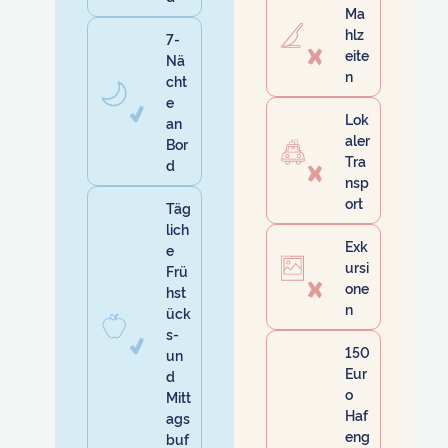
Ma
hlz
7-
eite
Nä
n
cht
e
Lok
an
aler
Bor
Tra
d
nsp
ort
Täg
lich
Exk
e
ursi
Frü
one
hst
n
ück
s-
150
un
Eur
d
o
Mitt
Haf
ags
eng
buf