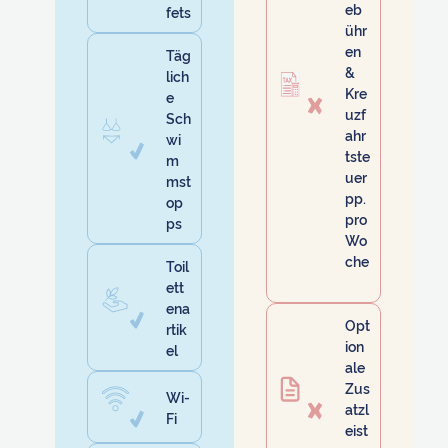
eb
fets
ühr
en
Täg
&
lich
Kre
e
uzf
Sch
ahr
wi
tste
m
uer
mst
pp.
op
pro
ps
Wo
che
Toil
ett
ena
Opt
rtik
ion
el
ale
Zus
Wi-
atzl
Fi
eist