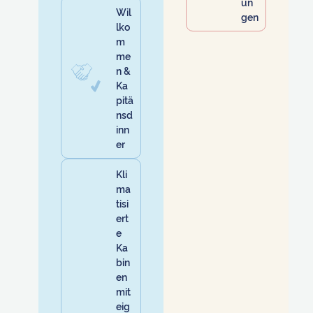
un
Wil
gen
lko
m
me
n &
Ka
pitä
nsd
inn
er
Kli
ma
tisi
ert
e
Ka
bin
en
mit
eig