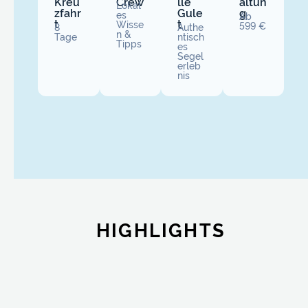
Kreu
Crew
lle
altun
Lokal
zfahr
Gule
g
es
Ab
t
t
Wisse
599 €
8
Authe
n &
Tage
ntisch
Tipps
es
Segel
erleb
nis
HIGHLIGHTS