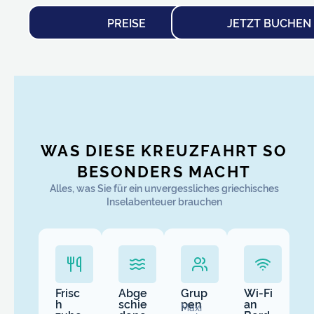
PREISE
JETZT BUCHEN
WAS DIESE KREUZFAHRT SO
BESONDERS MACHT
Alles, was Sie für ein unvergessliches griechisches
Inselabenteuer brauchen
Frisc
Abge
Grup
Wi-Fi
h
schie
pen
an
Maxi