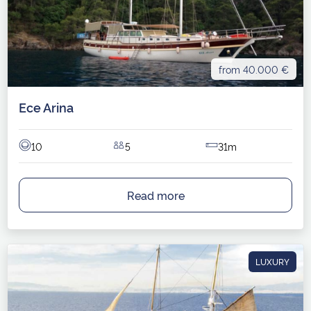
from 40.000 €
Ece Arina
10
5
31m
Read more
LUXURY