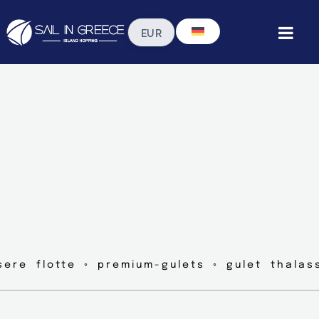
sere flotte ◦ premium-gulets ◦ gulet thalas