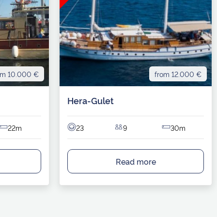
om 10.000 €
from 12.000 €
Hera-Gulet
22m
23
9
30m
Read more