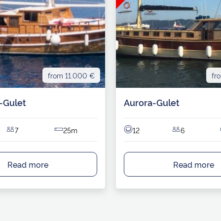
from 11.000 €
fr
-Gulet
Aurora-Gulet
7
25m
12
6
Read more
Read more