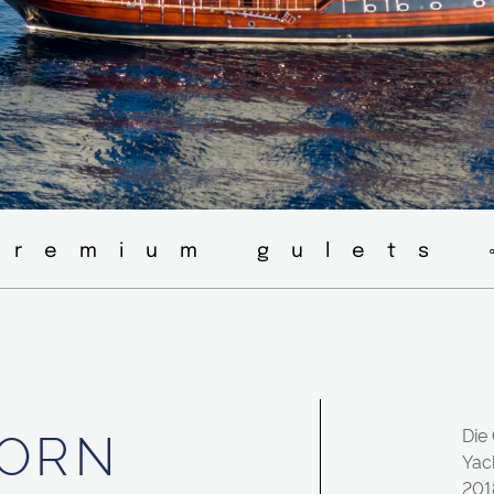
premium gulets 
CORN
Die 
Yach
201