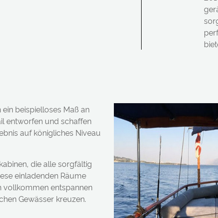
ger
sorg
per
biet
ein beispielloses Maß an
il entworfen und schaffen
ebnis auf königliches Niveau
binen, die alle sorgfältig
 Diese einladenden Räume
ich vollkommen entspannen
ischen Gewässer kreuzen.