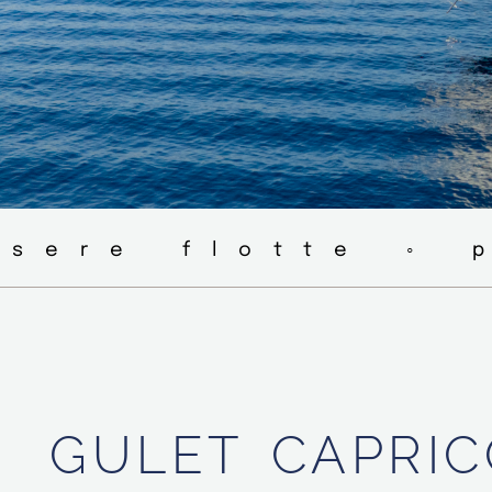
nsere flotte ◦ 
GULET
CAPRI