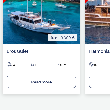
from 13.000 €
Eros Gulet
Harmonia
24
11
30m
16
Read more