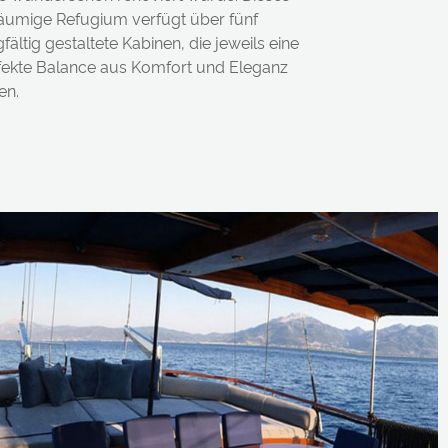
äumige Refugium verfügt über fünf
fältig gestaltete Kabinen, die jeweils eine
fekte Balance aus Komfort und Eleganz
en.