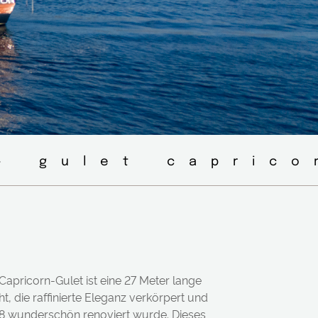
◦ gulet caprico
Capricorn-Gulet ist eine 27 Meter lange
t, die raffinierte Eleganz verkörpert und
8 wunderschön renoviert wurde. Dieses