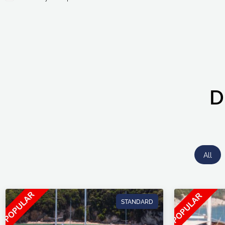
D
All
STANDARD