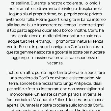
cristalline. Durante la nostra crociera sullo Ionio, i
nostri amati ospiti avranno il privilegio di esplorare la
laguna blu al proprio ritmo, dal proprio ponte privato
evitando la folla. Potrai goderti una gita in barca intorno
alla laguna blu e trascorrere del tempo lì mentre ti godi
il tuo pasto appena cucinato a bordo. Inoltre, Corfù ha
una costa ricca di molteplici insenature e baie con
acque turchesi e tranquilli promontori naturali senza
vento. Essere in grado di navigare a Corfù ed esplorare
queste gemme nascoste e godersi le soste per nuotare
aggiunge il massimo valore alla tua esperienza di
vacanza.
Inoltre, un altro punto importante che vale la pena fare
una crociera da Corfù ed evitare le sistemazioni via
terra, sono le baie mozzafiato lungo Antipaxoi, ideali
per selfie e foto su Instagram che non assomigliano al
mondo reale! Chiamate da molti paradisi in terra, le
famose baie di Voutoumi e Frikes ti lasceranno a bocca
aperta. Durante la nostra crociera sullo Ionio da Corfù,
ci concediamo un’intera giornata ad Antipaxoi per