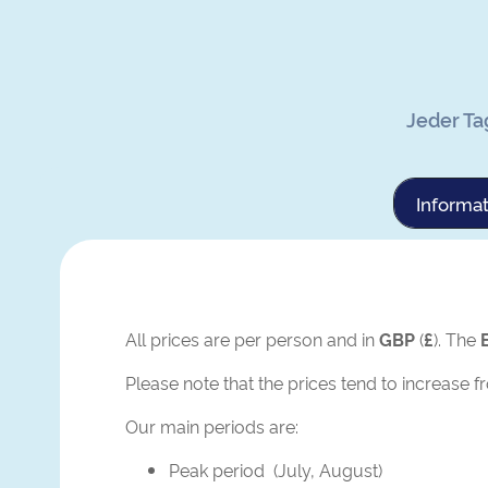
Jeder Ta
Informat
All prices are per person and in
GBP
(
£
). The
Please note that the prices tend to increase f
Our main periods are:
Peak period (July, August)