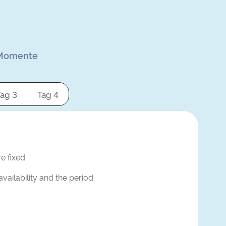
e Momente
Tag 3
Tag 4
e fixed.
vailability and the period.