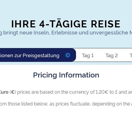
IHRE 4-TÄGIGE REISE
g bringt neue Inseln, Erlebnisse und unvergesslich
ionen zur Preisgestaltung
Tag 1
Tag 2
Pricing Information
Euro
(
€
) prices are based on the currency of 1.20€ to £ and ar
rom those listed below, as prices fluctuate, depending on the a