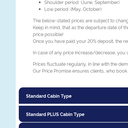
Shoulder period (June, September)
Low period (May, October)
The below-stated prices are subject to chang
Keep in mind, that as the departure date of th
price possible!
Once you have paid your 20% deposit, the rema
In case of any price increase/decrease, you w
Prices fluctuate regularly, in line with the de
Our Price Promise ensures clients, who book e
Standard Cabin Type
Standard PLUS Cabin Type