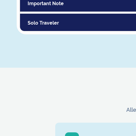
Important Note
Solo Traveler
All