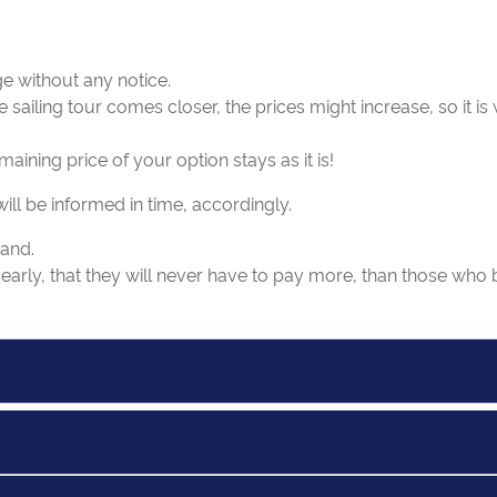
e without any notice.
e sailing tour comes closer, the prices might increase, so it 
ining price of your option stays as it is!
ill be informed in time, accordingly.
mand.
arly, that they will never have to pay more, than those who 