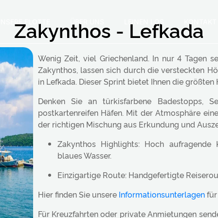
Zakynthos - Lefkada
NSERE FLOTTE
ÜBER UNS
LEINEN LOS
KONTAKT
Wenig Zeit, viel Griechenland. In nur 4 Tagen 
Zakynthos, lassen sich durch die versteckten Hö
in Lefkada. Dieser Sprint bietet Ihnen die größten
Denken Sie an türkisfarbene Badestopps, 
postkartenreifen Häfen. Mit der Atmosphäre ein
der richtigen Mischung aus Erkundung und Auszeit
Zakynthos Highlights: Hoch aufragende 
blaues Wasser.
Einzigartige Route: Handgefertigte Reiserou
Hier finden Sie unsere
Informationsunterlagen
für
Für Kreuzfahrten oder private Anmietungen send