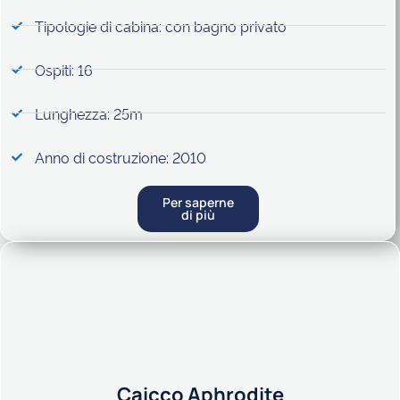
Tipologie di cabina: con bagno privato
Ospiti: 16
Lunghezza: 25m
Anno di costruzione: 2010
Per saperne
di più
Caicco Aphrodite