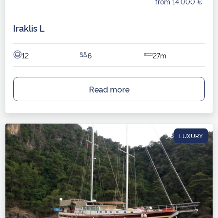
from 14.000 €
Iraklis L
12
6
27m
Read more
LUXURY