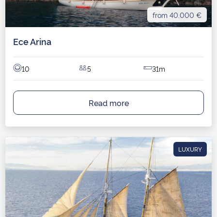
from 40.000 €
Ece Arina
10
5
31m
Read more
LUXURY