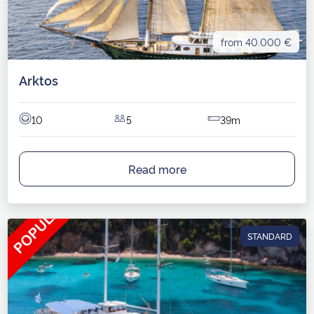
from 40.000 €
Arktos
10
5
39m
Read more
STANDARD