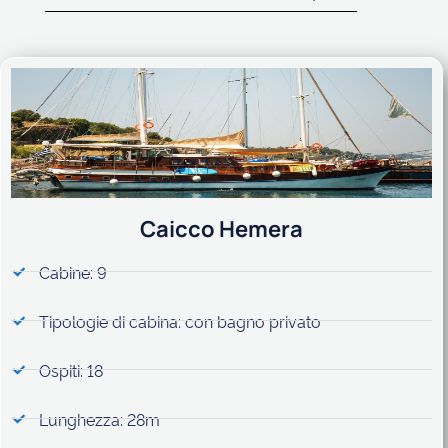
Caicco Hemera
Cabine: 9
Tipologie di cabina: con bagno privato
Ospiti: 18
Lunghezza: 28m