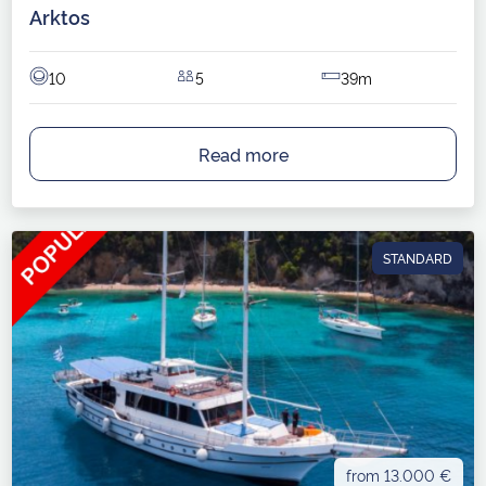
Arktos
10
5
39m
Read more
STANDARD
from 13.000 €