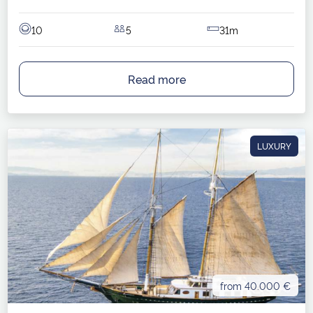
10
5
31m
Read more
LUXURY
from 40.000 €