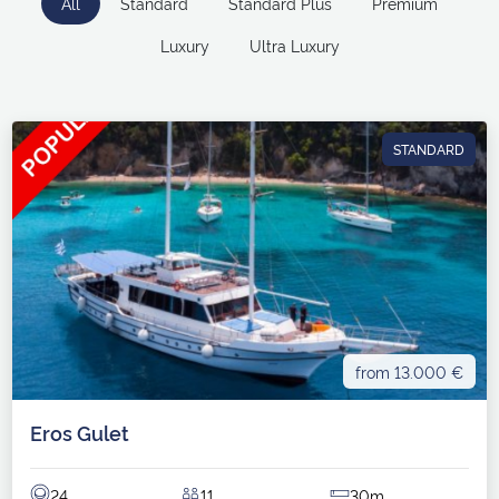
All
Standard
Standard Plus
Premium
Luxury
Ultra Luxury
STANDARD
from 13.000 €
Eros Gulet
24
11
30m