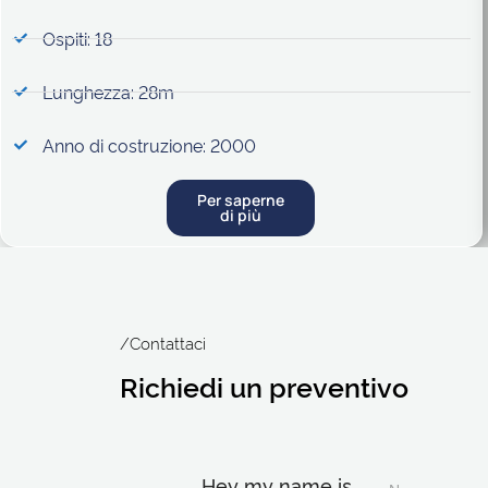
Ospiti: 18
Lunghezza: 28m
Anno di costruzione: 2000
Per saperne
di più
/Contattaci
Richiedi un preventivo
Hey my name is