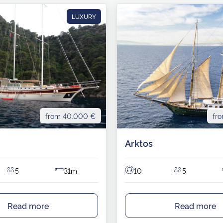
LUXURY
from 40.000 €
fr
Arktos
5
31m
10
5
Read more
Read more