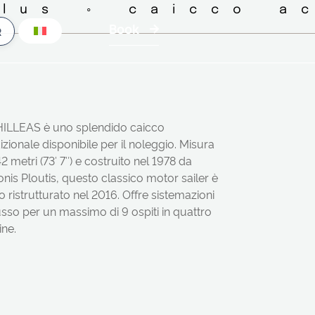
lus ◦ caicco ac
Book
ILLEAS è uno splendido caicco
izionale disponibile per il noleggio. Misura
2 metri (73′ 7″) e costruito nel 1978 da
nis Ploutis, questo classico motor sailer è
o ristrutturato nel 2016. Offre sistemazioni
usso per un massimo di 9 ospiti in quattro
ine.