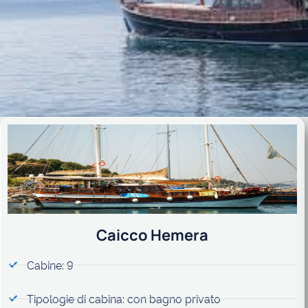
Caicco Hemera
Cabine: 9
Tipologie di cabina: con bagno privato