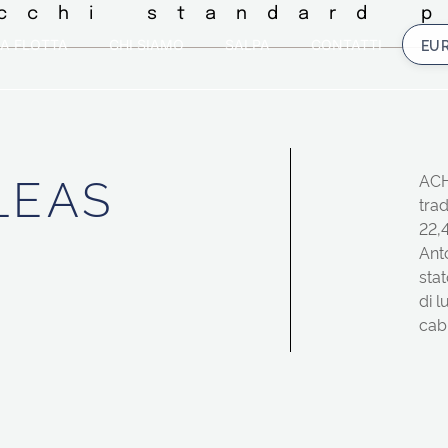
icchi standard p
A FLOTTA
CHI SIAMO
SALPA
CONTATTI
LEAS
ACH
trad
22,4
Anto
stat
di l
cab