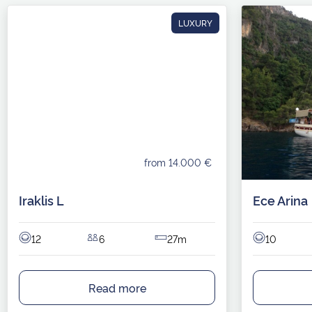
LUXURY
from 14.000 €
Iraklis L
Ece Arina
12
6
27m
10
Read more