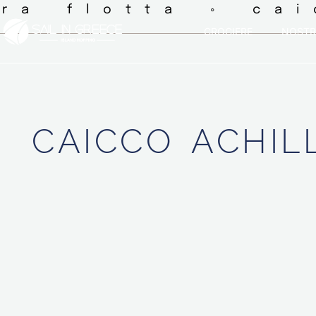
tra flotta ◦ ca
CROCIERE
NOSTR
CAICCO
ACHIL