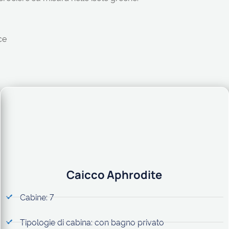
ce
Caicco Aphrodite
Cabine: 7
Tipologie di cabina: con bagno privato