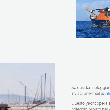
Se desideri noleggia
inviaci un’e-mail a:
in
Questo yacht opera su
noleggio privato per 