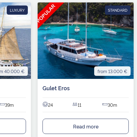
LUXURY
STANDARD
om 40.000 €
from 13.000 €
Gulet Eros
39m
24
11
30m
Read more