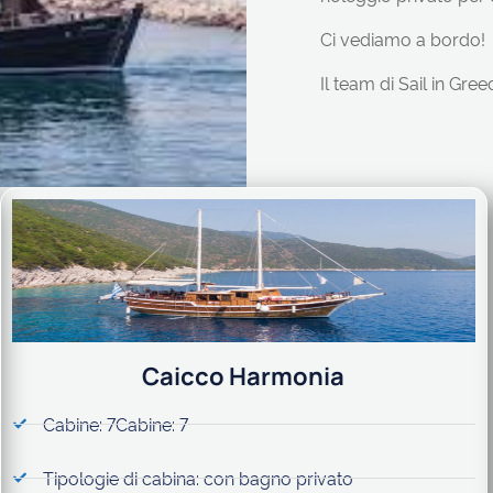
Ci vediamo a bordo!
Il team di Sail in Gree
Caicco Harmonia
Cabine: 7Cabine: 7
Tipologie di cabina: con bagno privato