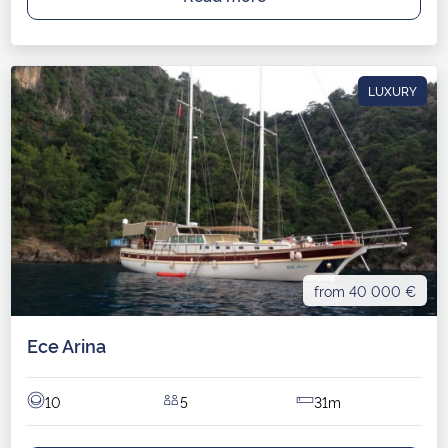
LUXURY
from 40 000 €
Ece Arina
10
5
31m