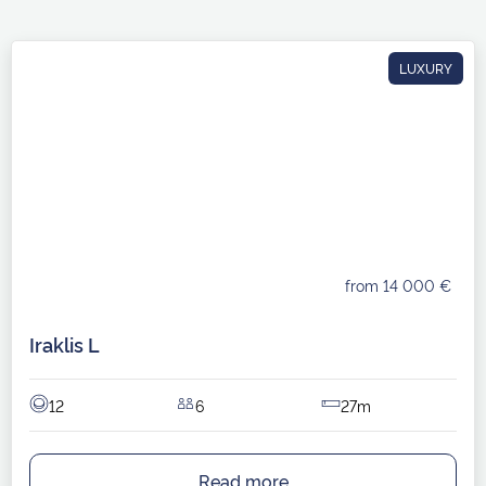
LUXURY
from 14 000 €
Iraklis L
12
6
27m
Read more