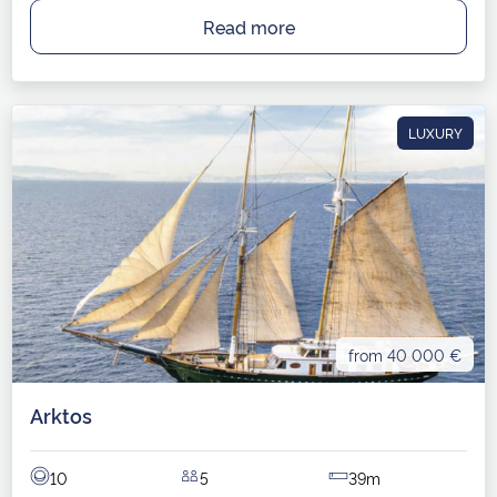
Read more
LUXURY
from 40 000 €
Arktos
10
5
39m