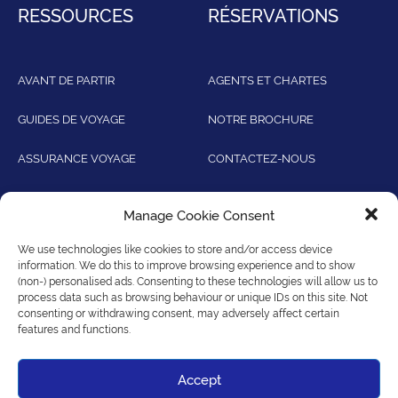
RESSOURCES
RÉSERVATIONS
AVANT DE PARTIR
AGENTS ET CHARTES
GUIDES DE VOYAGE
NOTRE BROCHURE
ASSURANCE VOYAGE
CONTACTEZ-NOUS
EXCURSIONS
CONSEILS AUX VOYAGEURS
Manage Cookie Consent
DU MINISTÈRE DES
ÉTRANGERS
We use technologies like cookies to store and/or access device
information. We do this to improve browsing experience and to show
(non-) personalised ads. Consenting to these technologies will allow us to
process data such as browsing behaviour or unique IDs on this site. Not
consenting or withdrawing consent, may adversely affect certain
features and functions.
Accept
T&C's
|
Politique de confidentialité