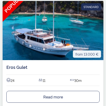
STANDARD
from 13.000 €
Eros Gulet
24
11
30m
Read more