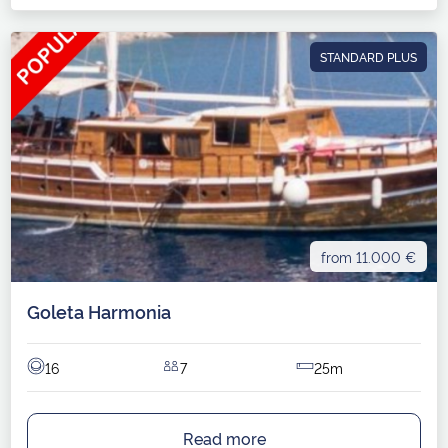
STANDARD PLUS
from 11.000 €
Goleta Harmonia
16
7
25m
Read more