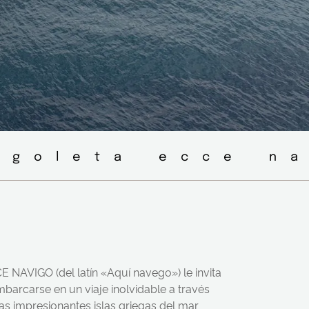
 goleta ecce na
E NAVIGO (del latín «Aquí navego») le invita
mbarcarse en un viaje inolvidable a través
las impresionantes islas griegas del mar