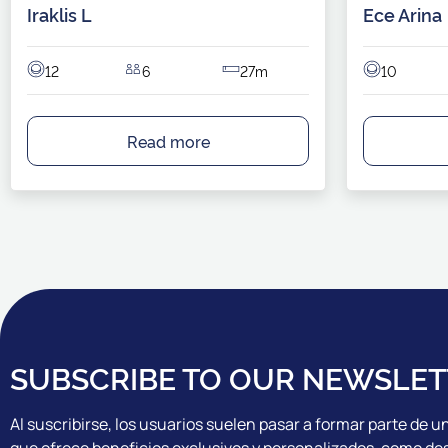
Iraklis L
Ece Arina
12
6
27m
10
Read more
SUBSCRIBE TO OUR NEWSLET
Al suscribirse, los usuarios suelen pasar a formar parte de
que ofrece beneficios exclusivos y personalizados, como d