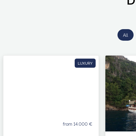
All
LUXURY
from 14.000 €