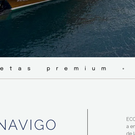
letas premium ◦
NAVIGO
ECC
a e
de 