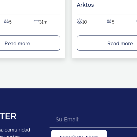
Arktos
5
31m
10
5
Read more
Read more
TER
 una comunidad
escuentos.