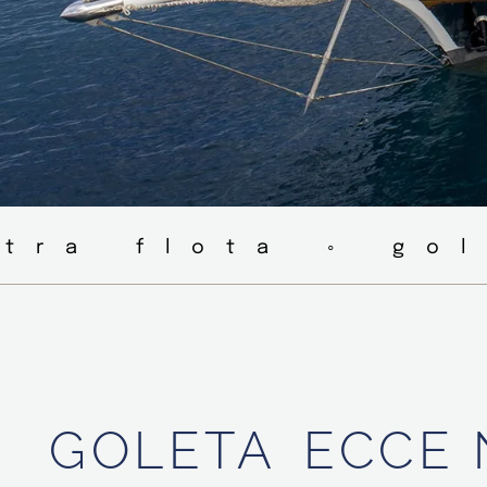
stra flota ◦ go
GOLETA
ECCE 