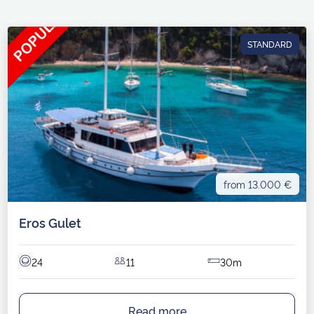
STANDARD
from 13.000 €
Eros Gulet
24
11
30m
Read more