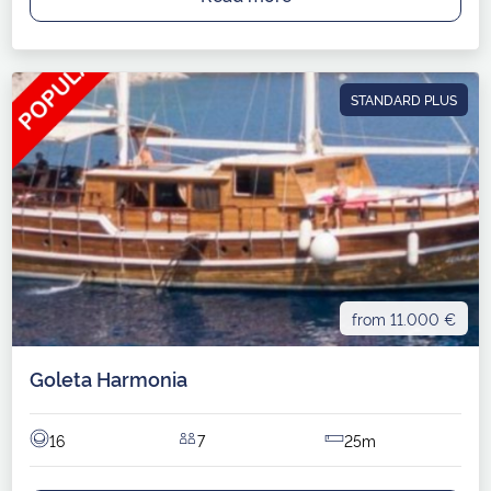
STANDARD PLUS
from 11.000 €
Goleta Harmonia
16
7
25m