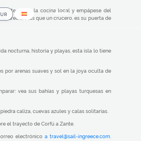
 deléitese con la cocina local y empápese del
Book
de Grecia. Más que un crucero, es su puerta de
 nocturna, historia y playas, esta isla lo tiene
 por arenas suaves y sol en la joya oculta de
arar: vea sus bahías y playas turquesas en
edra caliza, cuevas azules y calas solitarias.
re el trayecto de Corfú a Zante.
correo electrónico
a travel@sail-ingreece.com.