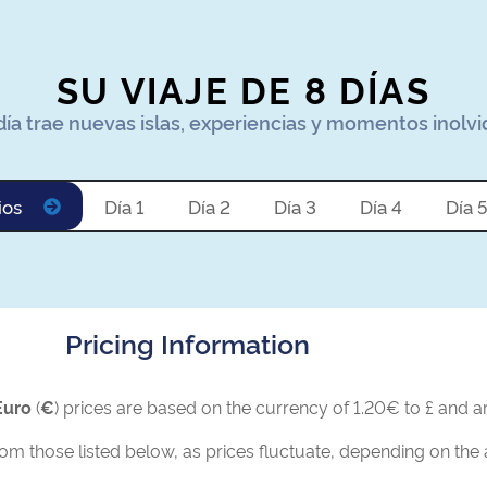
SU VIAJE DE 8 DÍAS
ía trae nuevas islas, experiencias y momentos inolv
ios
Día 1
Día 2
Día 3
Día 4
Día 5
Pricing Information
Euro
(
€
) prices are based on the currency of 1.20€ to £ and ar
rom those listed below, as prices fluctuate, depending on the a