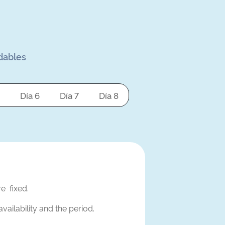
idables
Día 6
Día 7
Día 8
e fixed.
vailability and the period.