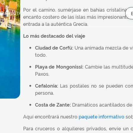
Por el camino, sumérjase en bahías cristalinas,
TRA FLOTA
NOSOTROS
ZARPA
CONTACTO
encanto costero de las islas más impresionantes 
entrada a la auténtica Grecia.
Lo más destacado del viaje
Ciudad de Corfú:
Una animada mezcla de vida
todo.
Playa de Mongonissi:
Cambie las multitudes
Paxos.
Cefalonia:
Las postales no se pueden comp
persona.
Costa de Zante:
Dramáticos acantilados de pi
Aquí encontrará nuestro
paquete informativo
sob
Para cruceros o alquileres privados, envíe un 