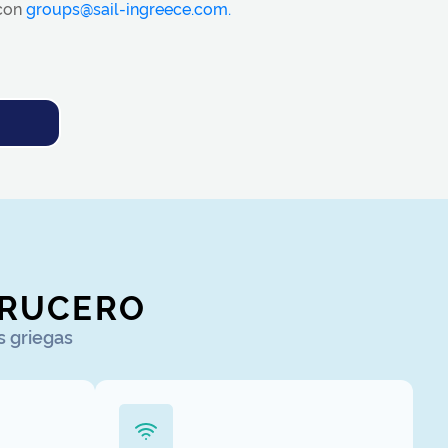
 con
groups@sail-ingreece.com.
CRUCERO
s griegas