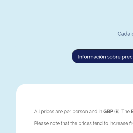
Cada d
Información sobre prec
All prices are per person and in
GBP
(
£
). The
Please note that the prices tend to increase f