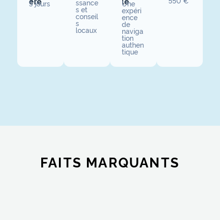
ère
le
550 €
ssance
5 jours
Une
s et
expéri
conseil
ence
s
de
locaux
naviga
tion
authen
tique
FAITS MARQUANTS