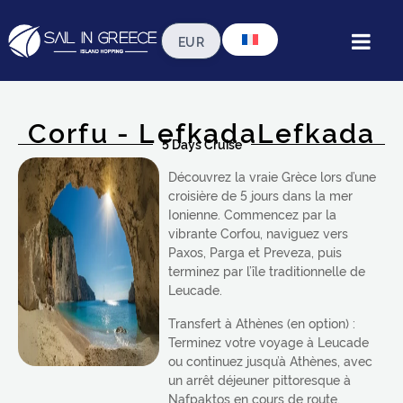
Corfu - LefkadaLefkada
5 Days Cruise
Découvrez la vraie Grèce lors d’une
croisière de 5 jours dans la mer
Ionienne. Commencez par la
vibrante Corfou, naviguez vers
Paxos, Parga et Preveza, puis
terminez par l’île traditionnelle de
Leucade.
Transfert à Athènes (en option) :
Terminez votre voyage à Leucade
ou continuez jusqu’à Athènes, avec
un arrêt déjeuner pittoresque à
Nafpaktos en cours de route.