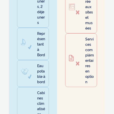
uner
rée
s, 2
aux
déje
sites
uner
et
s
mus
ées
Repr
ésen
Servi
tant
ces
à
com
Bord
plém
entai
Eau
res
pota
en
ble à
optio
bord
n
Cabi
nes
clim
atisé
es