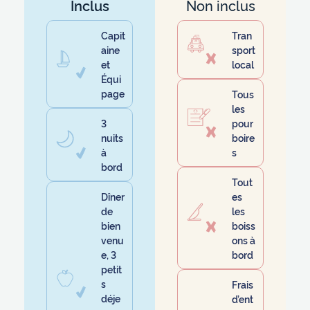
Inclus
Non inclus
Capit
Tran
aine
sport
et
local
Équi
page
Tous
les
3
pour
nuits
boire
à
s
bord
Tout
Dîner
es
de
les
bien
boiss
venu
ons à
e, 3
bord
petit
s
Frais
déje
d’ent