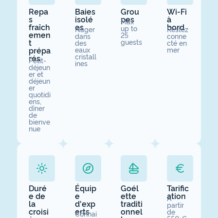
Repa
Baies
Grou
Wi-Fi
s
isolé
pes
à
Max
fraîch
es
bord
up to
Nager
Restez
emen
25
dans
conne
t
guests
des
cté en
prépa
eaux
mer
cristall
rés
Petit-
ines
déjeun
er et
déjeun
er
quotidi
ens,
dîner
de
bienve
nue
Duré
Équip
Goél
Tarific
e de
e
ette
ation
À
la
d'exp
traditi
partir
croisi
erts
onnel
de
Connai