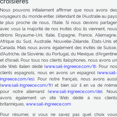
croisières
Nous pouvons initialement affirmer que nous avons des
voyageurs du monde entier, s’étendant de l’Australie au pays
le plus proche de nous, l’Italie. Si nous devions partager
avec vous la majorité de nos invités d’où ils viennent, nous
dirions Royaume-Uni, Italie, Espagne, France, Allemagne,
Afrique du Sud, Australie. Nouvelle-Zélande, États-Unis et
Canada. Mais nous avons également des invités de Suisse,
d’Autriche, de Slovénie, du Portugal, du Mexique, d’Argentine
et d’Israël. Pour tous nos clients italophones, nous avons un
site Web italien dédié (
www.sail-ingreece.com/it
). Pour no
clients espagnols, nous en avons un espagnol (
www.sail-
ingreece.com/es
). Pour notre français, nous avons aussi
(
www.sail-ingreece.com/fr
) et bien sûr il en va de même
pour notre allemand (
www.sail-ingreece.com/de
). Nous
avons également un site Web dédié à nos clients
britanniques,
www.sail-ingreece.com
Pour résumer, si vous ne savez pas quel choix vous