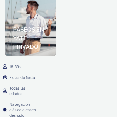
PASEOS EN
YATE
PRIVADO
La escapada perfecta a una isla griega
18-39s
7 días de fiesta
Todas las
edades
Navegación
clásica a casco
desnudo