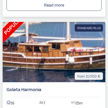
Read more
STANDARD PLUS
from 11.000 €
Goleta Harmonia
16
7
25m