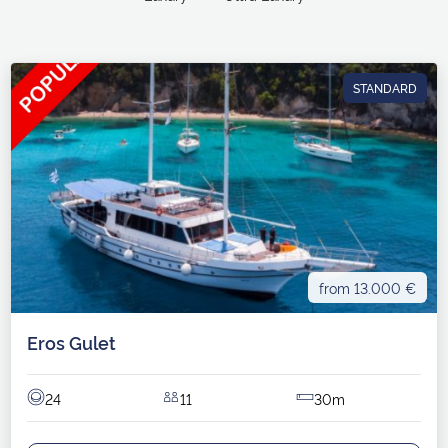
STANDARD
from 13.000 €
Eros Gulet
24
11
30m