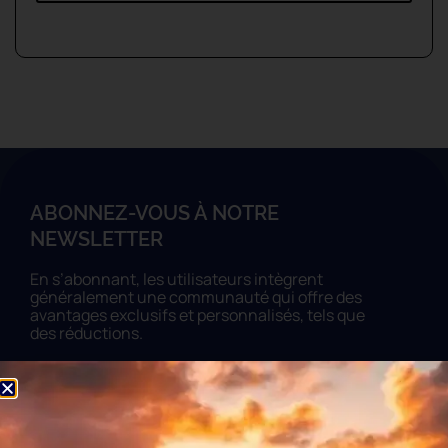
ABONNEZ-VOUS À NOTRE
NEWSLETTER
En s’abonnant, les utilisateurs intègrent
généralement une communauté qui offre des
avantages exclusifs et personnalisés, tels que
des réductions.