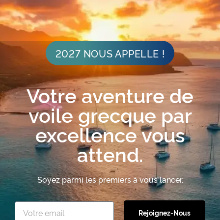
Abonnez-Vous Maintenant
2027 NOUS APPELLE !
Votre aventure de
PRIX ET RECONNAISSANCE
voile grecque par
excellence vous
attend.
Soyez parmi les premiers à vous lancer.
Rejoignez-Nous