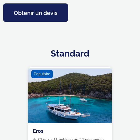
Obtenir un devis
Standard
Populaire
Eros
⛵ 30 m 🛏 11 cabines 👥 22 passagers