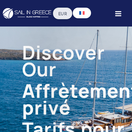
Discover
Our
Affrètemen
privé
Tarifs pour