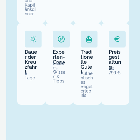
und
Kapit
änsdi
nner
Daue
Expe
Tradi
Preis
r der
rten-
tione
gest
Kreu
Crew
lle
altun
Lokal
zfahr
Gule
g
es
Ab
t
t
Wisse
799 €
8
Authe
n &
Tage
ntisch
Tipps
es
Segel
erleb
nis