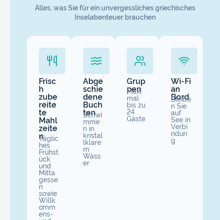
Alles, was Sie für ein unvergessliches griechisches
Inselabenteuer brauchen
Frisc
Abge
Grup
Wi-Fi
h
schie
pen
an
Maxi
zube
dene
Bord
mal
Bleibe
reite
Buch
bis zu
n Sie
te
ten
24
auf
Schwi
Gäste
Mahl
See in
mme
Verbi
zeite
n in
ndun
n
kristal
Täglic
g
lklare
hes
m
Frühst
Wass
ück
er
und
Mitta
gesse
n
sowie
Willk
omm
ens-