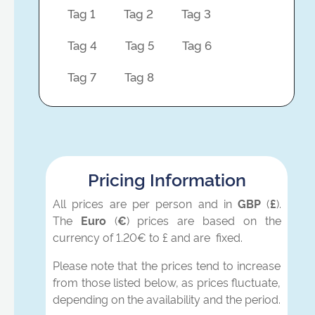
Tag 1
Tag 2
Tag 3
Tag 4
Tag 5
Tag 6
Tag 7
Tag 8
Pricing Information
All prices are per person and in
GBP
(
£
).
The
Euro
(
€
) prices are based on the
currency of 1.20€ to £ and are fixed.
Please note that the prices tend to increase
from those listed below, as prices fluctuate,
depending on the availability and the period.