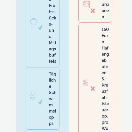
ursi
Frü
one
hst
n
ück
s-
150
un
Eur
d
o
Mitt
Haf
ags
eng
buf
eb
fets
ühr
en
Täg
&
lich
Kre
e
uzf
Sch
ahr
wi
tste
m
uer
mst
pp.
op
pro
ps
Wo