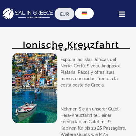
Ionische Kreuzfahrt
8-tägige Kreuzfahrt
Explora las Islas Jónicas del
Norte: Corfú, Sivota, Antipaxoi,
Plataria, Paxos y otras islas
menos conocidas, frente a la
costa oeste de Grecia.
Nehmen Sie an unserer Gulet-
Hera-Kreuzfahrt teil, einer
komfortablen Gulet mit 9
Kabinen für bis zu 25 Passagiere.
Weitere Gulets wie M/S