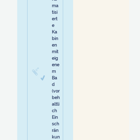
ma
tisi
ert
e
Ka
bin
en
mit
eig
ene
m
Ba
d
(vor
beh
altli
ch
Ein
sch
rän
kun