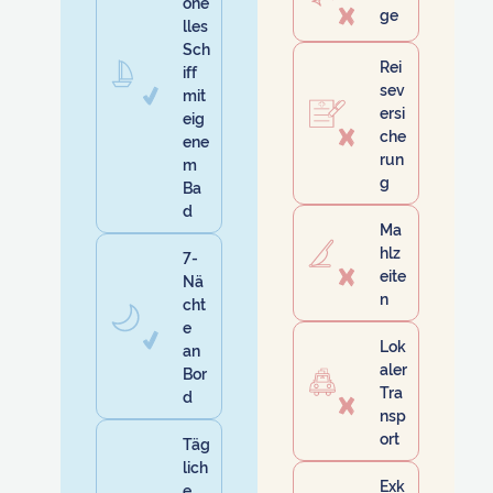
one
ge
lles
Sch
Rei
iff
sev
mit
ersi
eig
che
ene
run
m
g
Ba
d
Ma
hlz
7-
eite
Nä
n
cht
e
Lok
an
aler
Bor
Tra
d
nsp
ort
Täg
lich
Exk
e