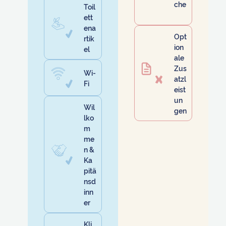
che
Toil
ett
ena
Opt
rtik
ion
el
ale
Zus
Wi-
atzl
Fi
eist
un
Wil
gen
lko
m
me
n &
Ka
pitä
nsd
inn
er
Kli